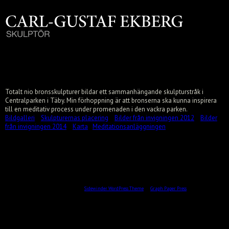
TÄBY / SKULPTURSTRÅK / 2012–14
Totalt nio bronsskulpturer bildar ett sammanhängande skulpturstråk i
Centralparken i Täby.
Min förhoppning är att bronserna ska kunna inspirera
till en meditativ process under promenaden i den vackra parken.
Bildgalleri
Skulpturernas placering
Bilder från invigningen 2012
Bilder
från invigningen 2014
Karta
Meditationsanläggningen
All content © 2026 by Skulptör CG Ekberg.
Sidewinder WordPress Theme
by
Graph Paper Press