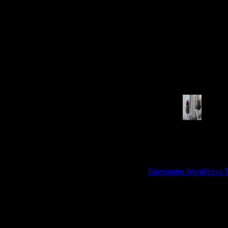
Posted i
All content © 2026 by Skulptör CG Ekberg.
Sidewinder WordPress