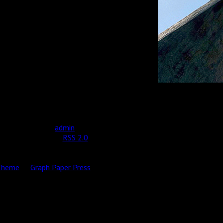
2012-10-03
by
admin
n and tagged with .
RSS 2.0
feed.
 Theme
by
Graph Paper Press