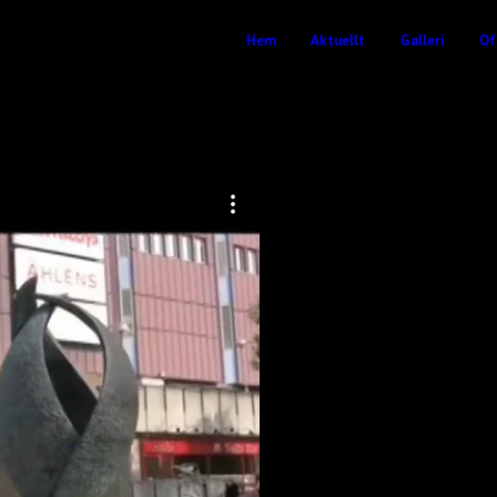
Hem
Aktuellt
Galleri
Of
T, höjd 2,8 meter. I rondell norr om Mörby Centrum, Danderyd.