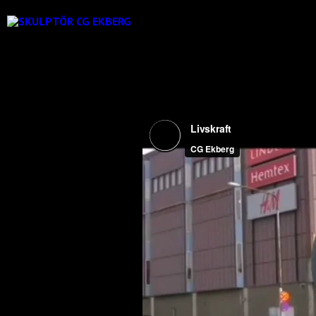
DANDERYD / LIVSKRAFT / 2006
Monumentala bronsskulpturen LIVSKRAF
Avtäckt den 15 september 2006.