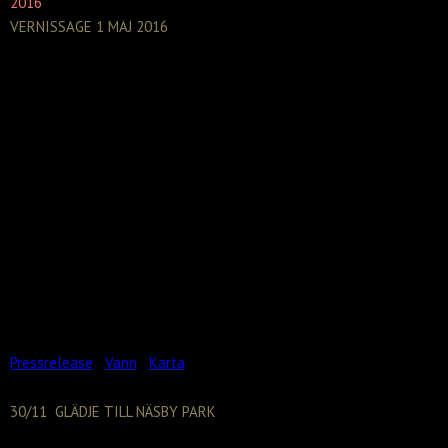
2016
VERNISSAGE 1 MAJ 2016
Välkommen till vernissage på Vann Spa
Konferens hotell den 1 maj kl 14.00–16.00
Vid ett möte med hotelledningen i höstas
beslöt man att slå ett slag för min
permanenta utställning av 30 bronser hos
Vann – detta är unikt för ett hotell. Genom
utställningen markerar Vann en plats på
konstkartan. Hotellet har ju en fantastisk
belägenhet vid Gullmarsfjorden och jag är
mycket lycklig över att få visa upp mina
verk där.
Pressrelease
Vann
Karta
30/11 GLÄDJE TILL NÄSBY PARK
Inköp och installation på privat tomt i Näsby