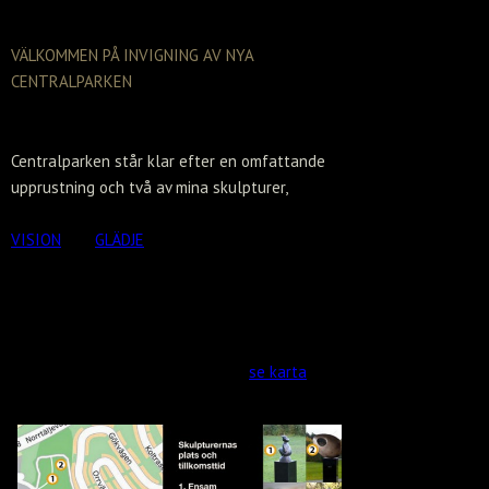
VÄLKOMMEN PÅ INVIGNING AV NYA
CENTRALPARKEN
Måndagen den 25/8 kl 15.00
Centralparken står klar efter en omfattande
upprustning och två av mina skulpturer,
VISION
och
GLÄDJE
skall avtäckas.
Kommunstyrelsens ordförande Leif Gripestam
invigningstalar, därefter går vi en gemensam
promenad genom parken.
Vi ses vid den södra lekplatsen –
se karta