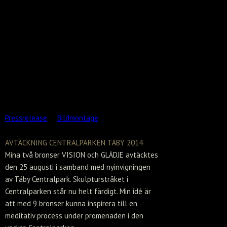
meter hög och placeras på en 80 cm hög
sockel av polerad diabas. Danderyds kommun
har valt platsen och svarat för grundläggning,
belysning och montage. Själva skulpturen har
blivit möjlig genom donatorn Staffan
Sprinchorn.
Varmt välkomna att deltaga.
Pressrelease
Bildmontage
AVTÄCKNING CENTRALPARKEN TÄBY 2014
Mina två bronser VISION och GLÄDJE avtäcktes
den 25 augusti i samband med nyinvigningen
av Täby Centralpark. Skulpturstråket i
Centralparken står nu helt färdigt. Min idé är
att med 9 bronser kunna inspirera till en
meditativ process under promenaden i den