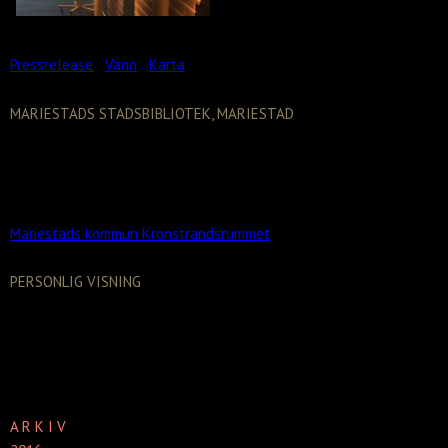
Pressrelease
Vann
Karta
MARIESTADS STADSBIBLIOTEK, MARIESTAD
Gipsporträtt av porträttmålaren Bror
Kronstrand, Mariestad. Visas tills vidare i
Mariestads Stadsbibliotek.
Mariestads kommun Kronstrandsrummet
PERSONLIG VISNING
För visning av Skulpturstråket i Täby och Näsby
Slotts utställning samt möjlighet till
personligt besök i ateljén. Vänligen kontakta
skulptören – se kontaktsida.
A R K I V