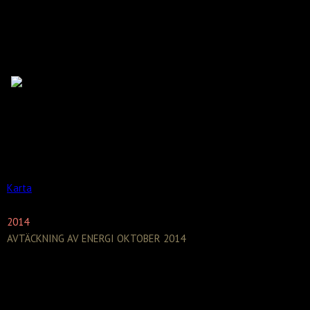
Park
NÄSBY SLOTT, TÄBY
Permanent utställning av 30 bronser i Näsby
Slott i sydöstra Täby.
Karta
2014
AVTÄCKNING AV ENERGI OKTOBER 2014
Fredagen den 24 oktober kl.15.00 sker den
högtidliga invigningen i rondellen vid entrén
till Djursholm i korsningen Vendevägen –
Mörbyleden. Bronsskulpturen ENERGI blir 2,5