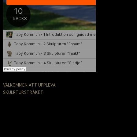
VÄLKOMMEN ATT UPPLEVA
SKULPTURSTRÅKET
Nu invigs meditationsverksamheten i
Centralparken i Täby i anslutning till mina nio
bronsskulpturer. Genom denna aktivitet blir
skulpturstråket inte endast en permanent
konstutställning öppen dag och natt året om
utan även en mental kraftkälla! Kommunen