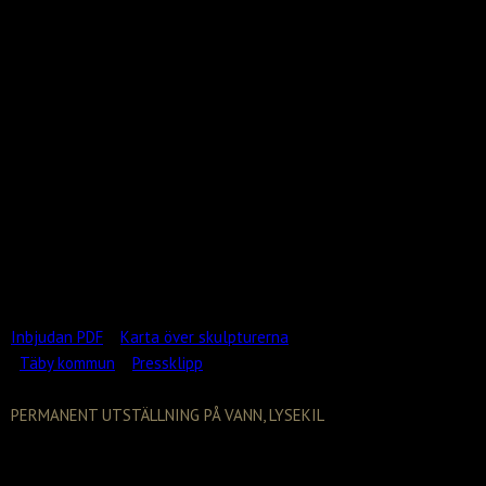
och dess invånare gratuleras till denna
tillgång som jag hoppas utnyttjas flitigt!
Mitt tack går främst till min fru Kerstin, Täby
kommuns Poa Collins, familjen af Jochnick och
författaren mm Anna Bornstein. Mer
information kommer successivt att återfinnas
på Täby kommuns hemsida. Därifrån kan
besökare ladda ner instruktioner om
meditation allmänt samt även avpassad till
varje enskild skulptur.
Inbjudan PDF
Karta över skulpturerna
Täby kommun
Pressklipp
PERMANENT UTSTÄLLNING PÅ VANN, LYSEKIL
Hotelledningen har tagit beslut om en
permanent utställning av mina 30 bronser hos