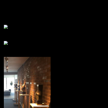
Vann. Hotellet har en fantastisk belägenhet
vid Gullmarsfjorden och jag är mycket lycklig
över att få visa upp mina verk där.