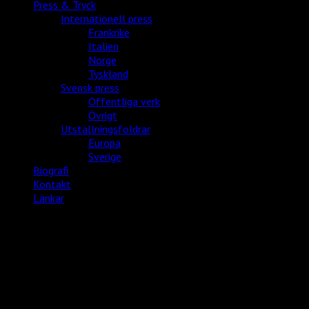
Press & Tryck
Internationell press
Frankrike
Italien
Norge
Tyskland
Svensk press
Offentliga verk
Övrigt
Utställningsfoldrar
Europa
Sverige
Biografi
Kontakt
Länkar
Press & Tryck