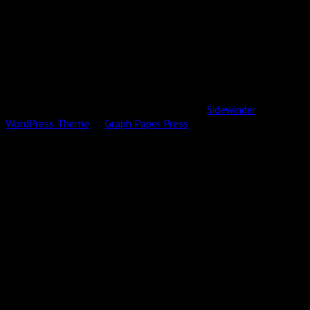
All content © 2026 by Skulptör CG Ekberg.
Sidewinder
WordPress Theme
by
Graph Paper Press