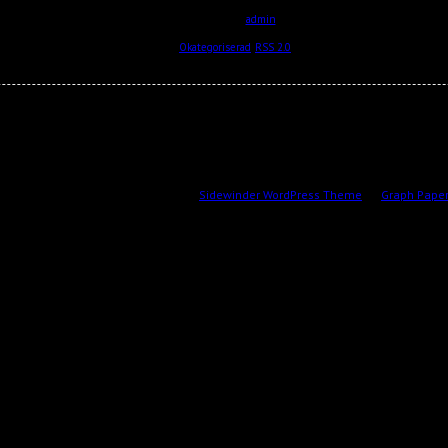
by
2016-02-21
admin
Posted in
Okategoriserad
.
RSS 2.0
feed.
ontent © 2026 by Skulptör CG Ekberg.
Sidewinder WordPress Theme
by
Graph Paper